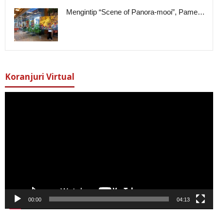
Mengintip “Scene of Panora-mooi”, Pame…
Koranjuri Virtual
Pemutar
Video
00:00
04:13