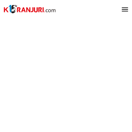
Lewati
ke
konten