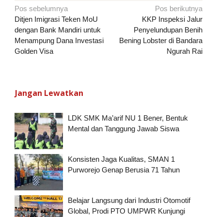
Navigasi
Pos sebelumnya
Pos berikutnya
pos
Ditjen Imigrasi Teken MoU
KKP Inspeksi Jalur
dengan Bank Mandiri untuk
Penyelundupan Benih
Menampung Dana Investasi
Bening Lobster di Bandara
Golden Visa
Ngurah Rai
Jangan Lewatkan
LDK SMK Ma’arif NU 1 Bener, Bentuk
Mental dan Tanggung Jawab Siswa
Konsisten Jaga Kualitas, SMAN 1
Purworejo Genap Berusia 71 Tahun
Belajar Langsung dari Industri Otomotif
Global, Prodi PTO UMPWR Kunjungi