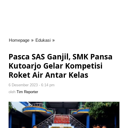
Homepage
»
Edukasi
»
Pasca
SAS
Ganjil,
Pasca SAS Ganjil, SMK Pansa
SMK
Kutoarjo Gelar Kompetisi
Pansa
Kutoarjo
Roket Air Antar Kelas
Gelar
Kompetisi
6 Desember 2023 - 6:14 pm
oleh
Roket
Tim
oleh
Tim Reporter
Reporter
Air
Antar
Kelas