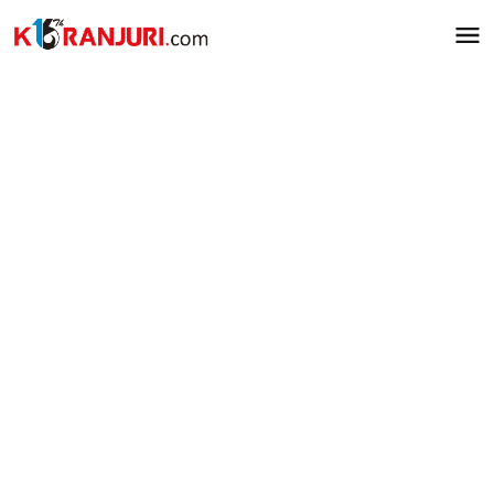
Lewati
ke
konten