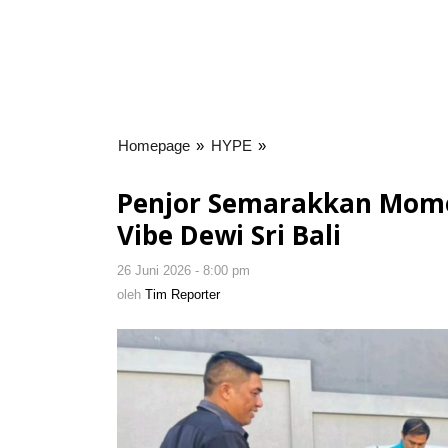
Homepage
»
HYPE
»
Penjor
Semarakkan
Momen
Penjor Semarakkan Mome
Galungan-
Vibe Dewi Sri Bali
Kuningan
di
26 Juni 2026 - 8:00 pm
oleh
Quest
Tim
oleh
Tim Reporter
Vibe
Reporter
Dewi
Sri
Bali