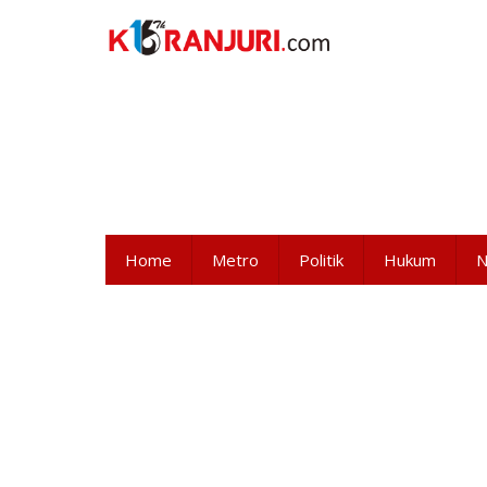
Lewati
ke
konten
Home
Metro
Politik
Hukum
N