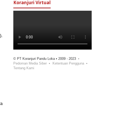
Koranjuri Virtual
).
© PT Koranjuri Pandu Loka • 2009 - 2023
Pedoman Media Siber
Ketentuan Pengguna
Tentang Kami
ra