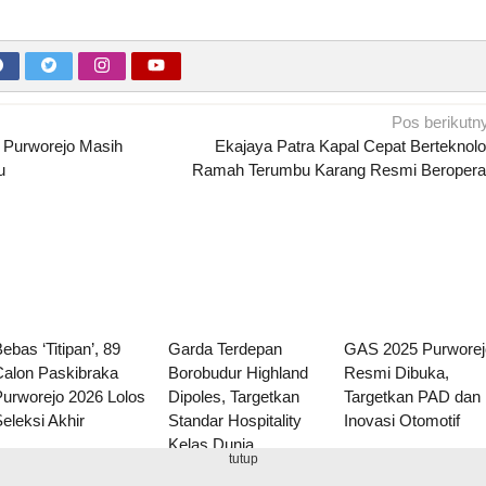
Pos berikutn
 Purworejo Masih
Ekajaya Patra Kapal Cepat Berteknolo
u
Ramah Terumbu Karang Resmi Beropera
ebas ‘Titipan’, 89
Garda Terdepan
GAS 2025 Purworej
Calon Paskibraka
Borobudur Highland
Resmi Dibuka,
Purworejo 2026 Lolos
Dipoles, Targetkan
Targetkan PAD dan
eleksi Akhir
Standar Hospitality
Inovasi Otomotif
Kelas Dunia
tutup