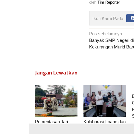
oleh
Tim Reporter
Ikuti Kami Pada
Navigasi
Pos sebelumnya
pos
Banyak SMP Negeri di
Kekurangan Murid Bar
Jangan Lewatkan
B
S
Pementasan Tari
Kolaborasi Loano dan
Barong Jadi Magnet
BOB Siap Sulap