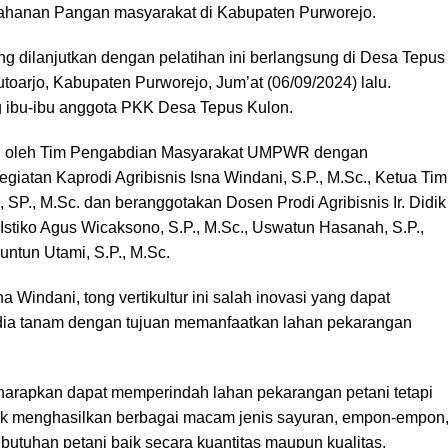
ahanan Pangan masyarakat di Kabupaten Purworejo.
ng dilanjutkan dengan pelatihan ini berlangsung di Desa Tepus
oarjo, Kabupaten Purworejo, Jum’at (06/09/2024) lalu.
g ibu-ibu anggota PKK Desa Tepus Kulon.
kan oleh Tim Pengabdian Masyarakat UMPWR dengan
iatan Kaprodi Agribisnis Isna Windani, S.P., M.Sc., Ketua Tim
SP., M.Sc. dan beranggotakan Dosen Prodi Agribisnis Ir. Didik
 Istiko Agus Wicaksono, S.P., M.Sc., Uswatun Hasanah, S.P.,
ntun Utami, S.P., M.Sc.
 Windani, tong vertikultur ini salah inovasi yang dapat
dia tanam dengan tujuan memanfaatkan lahan pekarangan
 diharapkan dapat memperindah lahan pekarangan petani tetapi
uk menghasilkan berbagai macam jenis sayuran, empon-empon
kebutuhan petani baik secara kuantitas maupun kualitas.