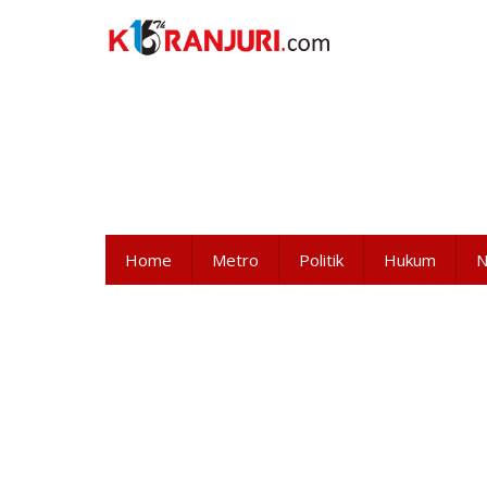
Lewati
ke
konten
Home
Metro
Politik
Hukum
N