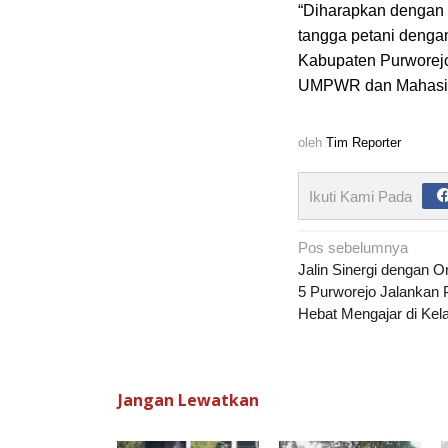
“Diharapkan dengan 
tangga petani denga
Kabupaten Purworejo,
UMPWR dan Mahasis
oleh
Tim Reporter
Ikuti Kami Pada
Navigasi
Pos sebelumnya
pos
Jalin Sinergi dengan 
5 Purworejo Jalankan 
Hebat Mengajar di Kela
Jangan Lewatkan