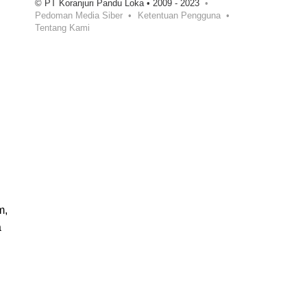
© PT Koranjuri Pandu Loka • 2009 - 2023
Pedoman Media Siber
Ketentuan Pengguna
Tentang Kami
m,
a