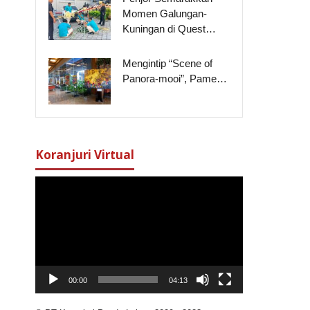
Momen Galungan-
Kuningan di Quest…
Mengintip “Scene of
Panora-mooi”, Pame…
i
Koranjuri Virtual
Pemutar
Video
00:00
04:13