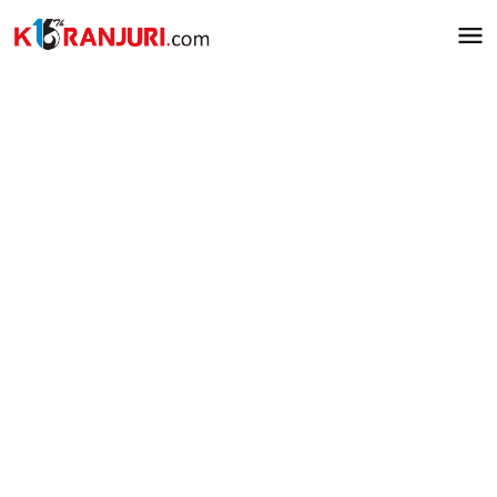
Lewati
ke
konten