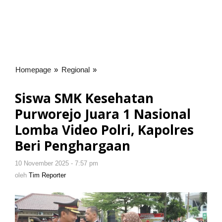
Homepage
»
Regional
»
Siswa
SMK
Kesehatan
Siswa SMK Kesehatan
Purworejo
Purworejo Juara 1 Nasional
Juara
1
Lomba Video Polri, Kapolres
Nasional
Beri Penghargaan
Lomba
Video
10 November 2025 - 7:57 pm
oleh
Polri,
Tim
oleh
Tim Reporter
Kapolres
Reporter
Beri
Penghargaan