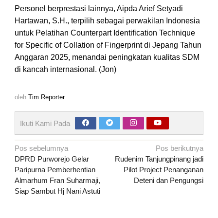
Personel berprestasi lainnya, Aipda Arief Setyadi
Hartawan, S.H., terpilih sebagai perwakilan Indonesia
untuk Pelatihan Counterpart Identification Technique
for Specific of Collation of Fingerprint di Jepang Tahun
Anggaran 2025, menandai peningkatan kualitas SDM
di kancah internasional. (Jon)
oleh
Tim Reporter
Ikuti Kami Pada
Navigasi
Pos sebelumnya
Pos berikutnya
pos
DPRD Purworejo Gelar
Rudenim Tanjungpinang jadi
Paripurna Pemberhentian
Pilot Project Penanganan
Almarhum Fran Suharmaji,
Deteni dan Pengungsi
Siap Sambut Hj Nani Astuti