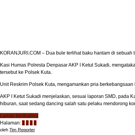
KORANJURI.COM – Dua bule terlihat baku hantam di sebuah tempa
Kasi Humas Polresta Denpasar AKP I Ketut Sukadi, mengatakan
tersebut ke Polsek Kuta.
Unit Reskrim Polsek Kuta, mengamankan pria berkebangsaan 
AKP I Ketut Sukadi menjelaskan, sesuai laporan SMD, pada 
hiburan, saat sedang dancing salah satu pelaku mendorong ko
Laman berikutnya
Halaman:
1
2
3
4
oleh
Tim Reporter