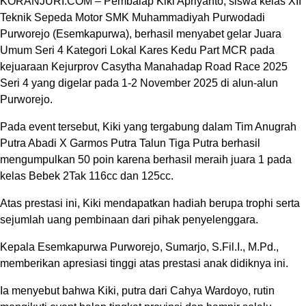
KORANJURI.COM – Pembalap Kiki Apriyanto, siswa kelas XII
Teknik Sepeda Motor SMK Muhammadiyah Purwodadi
Purworejo (Esemkapurwa), berhasil menyabet gelar Juara
Umum Seri 4 Kategori Lokal Kares Kedu Part MCR pada
kejuaraan Kejurprov Casytha Manahadap Road Race 2025
Seri 4 yang digelar pada 1-2 November 2025 di alun-alun
Purworejo.
Pada event tersebut, Kiki yang tergabung dalam Tim Anugrah
Putra Abadi X Garmos Putra Talun Tiga Putra berhasil
mengumpulkan 50 poin karena berhasil meraih juara 1 pada
kelas Bebek 2Tak 116cc dan 125cc.
Atas prestasi ini, Kiki mendapatkan hadiah berupa trophi serta
sejumlah uang pembinaan dari pihak penyelenggara.
Kepala Esemkapurwa Purworejo, Sumarjo, S.Fil.I., M.Pd.,
memberikan apresiasi tinggi atas prestasi anak didiknya ini.
Ia menyebut bahwa Kiki, putra dari Cahya Wardoyo, rutin