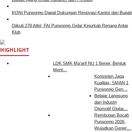
KONI Purworejo Dapat Dukungan Renovasi Kantor dari Bupati
Diikuti 278 Atlet, FAI Purworejo Gelar Kejurkab Renang Antar
Klub
HIGHLIGHT
LDK SMK Ma’arif NU 1 Bener, Bentuk
Ment…
Konsisten Jaga
Kualitas, SMAN 1
Purworejo Gen…
Belajar Langsung
dari Industri
Otomotif Globa…
Rembugan Bocah
Purworejo 2026,
Wujudkan Gener…