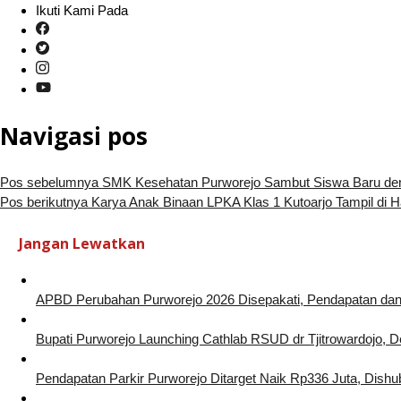
Ikuti Kami Pada
Navigasi pos
Pos sebelumnya
SMK Kesehatan Purworejo Sambut Siswa Baru d
Pos berikutnya
Karya Anak Binaan LPKA Klas 1 Kutoarjo Tampil di H
Jangan Lewatkan
APBD Perubahan Purworejo 2026 Disepakati, Pendapatan dan 
Bupati Purworejo Launching Cathlab RSUD dr Tjitrowardojo, 
Pendapatan Parkir Purworejo Ditarget Naik Rp336 Juta, Dishu