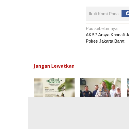
Ikuti Kami Pada
Navigasi
Pos sebelumnya
pos
AKBP Arsya Khadafi J
Polres Jakarta Barat
Jangan Lewatkan
Jelajahi ‘Bali Revival’
Dirlantas PMJ:
J
di Green Island
Volume Kendaraan di
Bazaar KEK Kura
Tanjung Priok