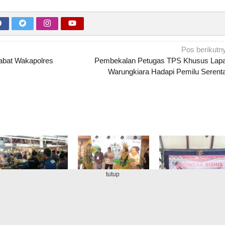
Pos berikutn
abat Wakapolres
Pembekalan Petugas TPS Khusus Lap
Warungkiara Hadapi Pemilu Serent
tutup
elang Idul Fitri,
Agro Fest 2025,
Di Purworejo Telah
Satgas Polda Metro
Dorong
Berdiri 454 Koperas
Jaya Temukan
Kesejahteraan Petani
Merah Putih