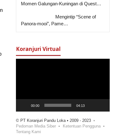
Momen Galungan-Kuningan di Quest…
en
Mengintip “Scene of
Panora-mooi”, Pame…
Koranjuri Virtual
b
Pemutar
Video
00:00
04:13
© PT Koranjuri Pandu Loka • 2009 - 2023
Pedoman Media Siber
Ketentuan Pengguna
Tentang Kami