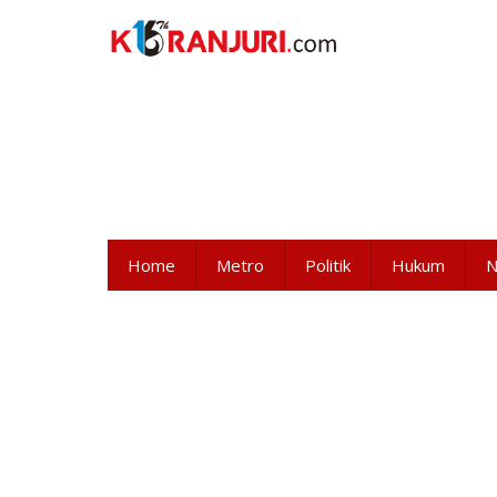
Lewati
ke
konten
Home
Metro
Politik
Hukum
N