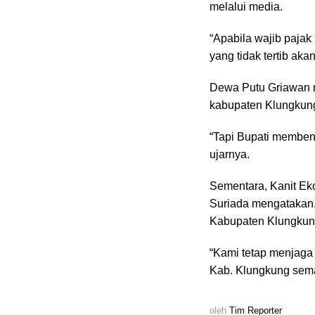
melalui media.
“Apabila wajib pajak
yang tidak tertib ak
Dewa Putu Griawan 
kabupaten Klungkung
“Tapi Bupati membent
ujarnya.
Sementara, Kanit Eko
Suriada mengatakan
Kabupaten Klungkung
“Kami tetap menjaga
Kab. Klungkung sema
oleh
Tim Reporter