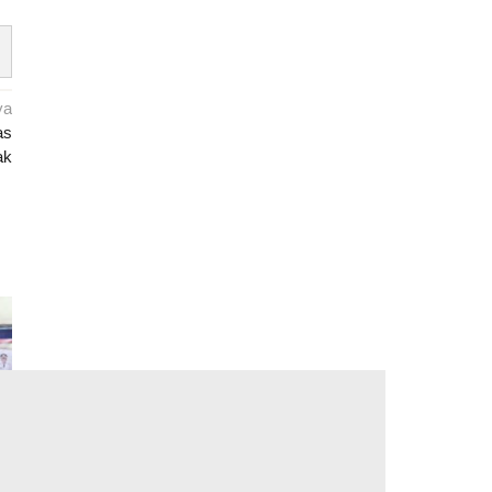
ya
as
ak
i