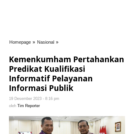
Homepage
»
Nasional
»
Kemenkumham
Pertahankan
Predikat
Kemenkumham Pertahankan
Kualifikasi
Predikat Kualifikasi
Informatif
Pelayanan
Informatif Pelayanan
Informasi
Informasi Publik
Publik
19 Desember 2023 - 8:16 pm
oleh
Tim
oleh
Tim Reporter
Reporter