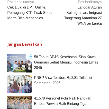
Navigasi
Pos sebelumnya
Pos berikutnya
pos
Cek Dulu di DPT Online,
Langgar Aturan
Pemegang KTP Tidak Serta
Keimigrasian, Imigrasi
Merta Bisa Mencoblos
Tangerang Amankan 27
WNA Sri Lanka
Jangan Lewatkan
58 Tahun BPJS Kesehatan, Siap Kawal
Generasi Sehat Menuju Indonesia Emas
2045
PNBP Visa Tembus Rp2,81 Triliun di
Semester I 2026
41.578 Personel Polri Naik Pangkat,
Empat Perwira Raih Bintang Tiga