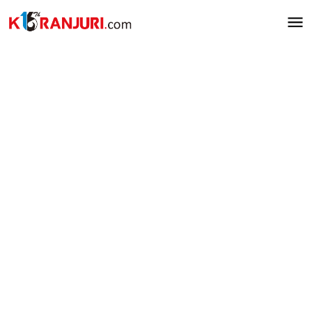
Lewati
ke
konten