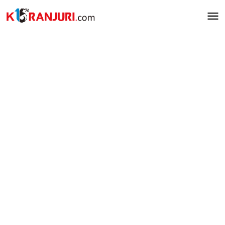
Lewati
ke
konten