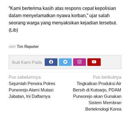
“Kami berterima kasih atas respons cepat kepolisian
dalam menyelamatkan nyawa korban,” ujar salah
seorang warga yang menyaksikan kejadian tersebut.
(Lib)
oleh
Tim Reporter
Ikuti Kami Pada
Navigasi
Pos sebelumnya
Pos berikutnya
pos
Sejumlah Perwira Polres
Tingkatkan Produksi Air
Purworejo Alami Mutasi
Bersih di Kutoarjo, PDAM
Jabatan, Ini Daftarnya
Purworejo akan Gunakan
Sistem Membran
Berteknologi Korea