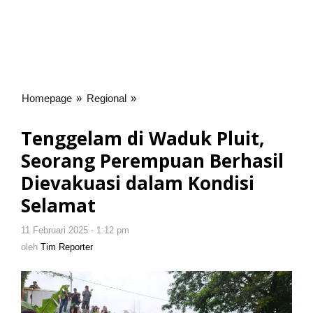
Homepage
»
Regional
»
Tenggelam
di
Waduk
Tenggelam di Waduk Pluit,
Pluit,
Seorang Perempuan Berhasil
Seorang
Perempuan
Dievakuasi dalam Kondisi
Berhasil
Selamat
Dievakuasi
dalam
11 Februari 2025 - 1:12 pm
oleh
Kondisi
Tim
oleh
Tim Reporter
Selamat
Reporter